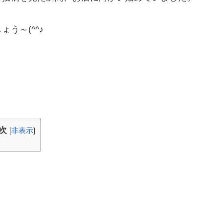
う～(^^♪
次
[
非表示
]