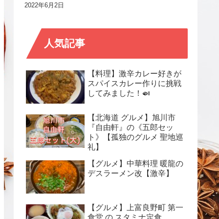
2022年6月2日
人気記事
【料理】激辛カレー好きが
スパイスカレー作りに挑戦
してみました！🍛
【北海道 グルメ】旭川市
『自由軒』の《五郎セッ
ト》【孤独のグルメ 聖地巡
礼】
【グルメ】中華料理 暖龍の
デスラーメン改【激辛】
【グルメ】上富良野町 第一
食堂 の スタミナ定食