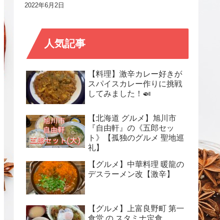
2022年6月2日
人気記事
【料理】激辛カレー好きが
スパイスカレー作りに挑戦
してみました！🍛
【北海道 グルメ】旭川市
『自由軒』の《五郎セッ
ト》【孤独のグルメ 聖地巡
礼】
【グルメ】中華料理 暖龍の
デスラーメン改【激辛】
【グルメ】上富良野町 第一
食堂 の スタミナ定食