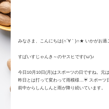
みなさま、こんにちは(∩´∀｀)∩★ いかがお
すぱいすじゃんき～のヤスヒです(‘ω’)♪
今日10月10日(月)はスポーツの日ですね。
昨日とは打って変わって雨模様…☔ スポーツ
前中からしんしんと雨が降り続いています。