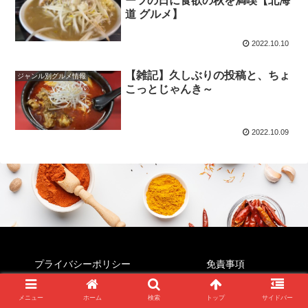
ーツの日に食欲の秋を満喫【北海
道 グルメ】
2022.10.10
【雑記】久しぶりの投稿と、ちょ
ジャンル別グルメ情報
こっとじゃんき～
2022.10.09
プライバシーポリシー
免責事項
© 2022 すぱいすじゃんき～.
メニュー
ホーム
検索
トップ
サイドバー