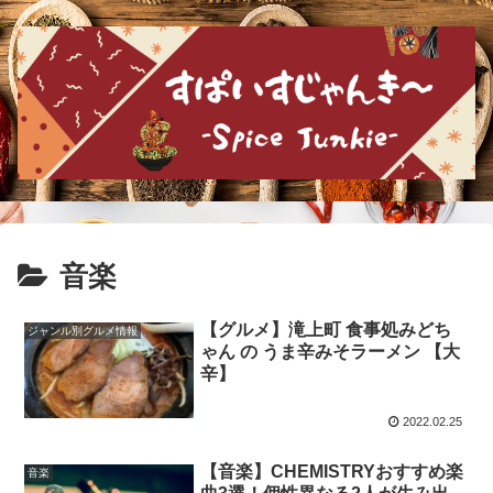
音楽
【グルメ】滝上町 食事処みどち
ジャンル別グルメ情報
ゃん の うま辛みそラーメン 【大
辛】
2022.02.25
【音楽】CHEMISTRYおすすめ楽
音楽