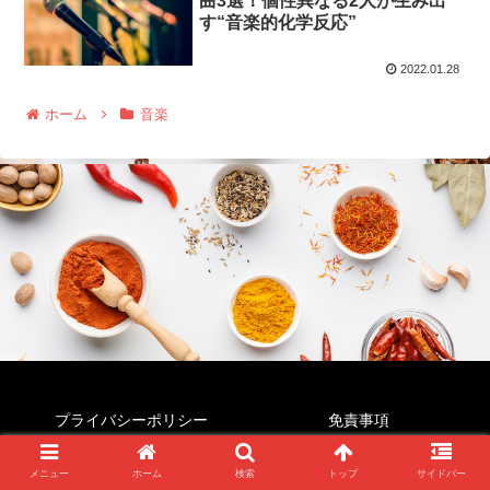
曲3選！個性異なる2人が生み出
す“音楽的化学反応”
2022.01.28
ホーム
音楽
プライバシーポリシー
免責事項
© 2022 すぱいすじゃんき～.
メニュー
ホーム
検索
トップ
サイドバー