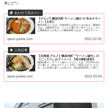
考に(^^♪
【グルメ】幌加内町 ラーメン誠や の 辛みそラー
メン【大辛】
幌加内町といえば、北海道民には耳なじみのある「幌加内
そば」の幌加内です。メインの通りや一本入ったところに
も蕎麦屋さんが並ぶこの幌加内町にある、一軒のラーメン
屋さん…それが「ラーメン誠や」さんです。僕も一番最初
に行った時には、(せっかく幌加内...
spice-junkie.com
2022.02.02
【北海道 グルメ】幌加内町『ラーメン誠や』の
《こってりしおラーメン》【滝川移転直前】
幌加内町の『ラーメン誠や』さんといえば、2022年2月2
日に書いた《辛みそラーメン 大辛》で紹介させていただ
き、まだ記憶に新しいお店です。実は前回訪問した時に、
「移転前にもう一度来られますか？」と聞かれていて、
「来れると思います！」と答えて...
spice-junkie.com
2022.03.03