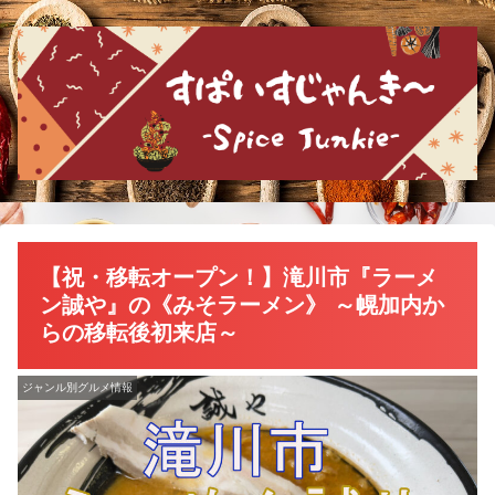
【祝・移転オープン！】滝川市『ラーメ
ン誠や』の《みそラーメン》 ～幌加内か
らの移転後初来店～
ジャンル別グルメ情報