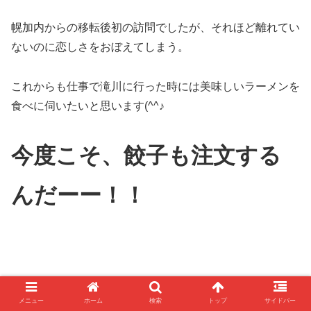
幌加内からの移転後初の訪問でしたが、それほど離れてい
ないのに恋しさをおぼえてしまう。
これからも仕事で滝川に行った時には美味しいラーメンを
食べに伺いたいと思います(^^♪
今度こそ、餃子も注文する
んだーー！！
今回も、ごちそうさまでしたーー！！
メニュー
ホーム
検索
トップ
サイドバー