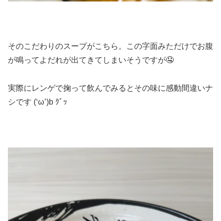
そのこだわりのスープがこちら。この字面みただけでお腹
が鳴ってよだれが出てきてしまいそうですが🤤
実際にレンゲで掬って飲んでみるとその味に感動間違いナ
シです (‘ω’)b ｸﾞｯ