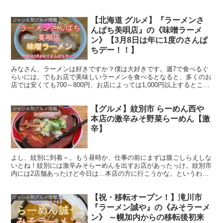
レー屋さんです。2021年2月末の時点で、北海道にも...
【北海道 グルメ】『ラーメンさ
ジャンル別グルメ情報
んぱち美唄店』の《味噌ラーメ
ン》【3月8日は年に1度のさんぱ
ちデー！！】
みなさん、ラーメンは好きですか？僕は大好きです。週7で食べるぐ
らいには。でもお店で美味しいラーメンを食べるとなると、多くのお
店では安くても700～800円、お店によっては1,000円以上するところ
もありますよね。そうなると、気になるのはお財...
【グルメ】紋別市 らーめん西や
ジャンル別グルメ情報
本店の激辛みそ野菜らーめん【激
辛】
よし、紋別に到着～。もう昼時か、仕事の前にまずは腹ごしらえしな
いとね！紋別には激辛みそらーめんを出すお店があったっけ。紋別市
内には2店舗あったけど今日は…本店の方に行こうかな。というわけ
で、紋別市のらーめん西や 本店に行ってきました！海の方...
【祝・移転オープン！】滝川市
ジャンル別グルメ情報
『ラーメン誠や』の《みそラーメ
ン》 ～幌加内からの移転後初来