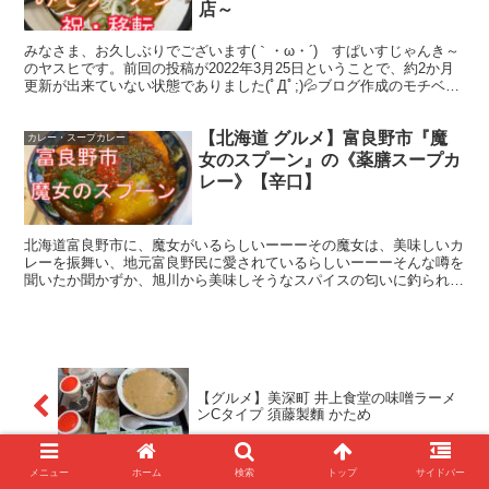
店～
みなさま、お久しぶりでございます(｀・ω・´)ゞすぱいすじゃんき～
のヤスヒです。前回の投稿が2022年3月25日ということで、約2か月
更新が出来ていない状態でありました(ﾟДﾟ;)💦ブログ作成のモチベー
ション、職場でのこと、身体のことなど色...
【北海道 グルメ】富良野市『魔
カレー・スープカレー
女のスプーン』の《薬膳スープカ
レー》【辛口】
北海道富良野市に、魔女がいるらしいーーーその魔女は、美味しいカ
レーを振舞い、地元富良野民に愛されているらしいーーーそんな噂を
聞いたか聞かずか、旭川から美味しそうなスパイスの匂いに釣られ、
今回も富良野でランチタイムを迎えることになりました。今...
【グルメ】美深町 井上食堂の味噌ラーメ
ンCタイプ 須藤製麵 かため
メニュー
ホーム
検索
トップ
サイドバー