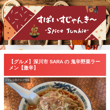
【グルメ】深川市 SARA の 鬼辛野菜ラー
メン【激辛】
ジャンル別グルメ情報