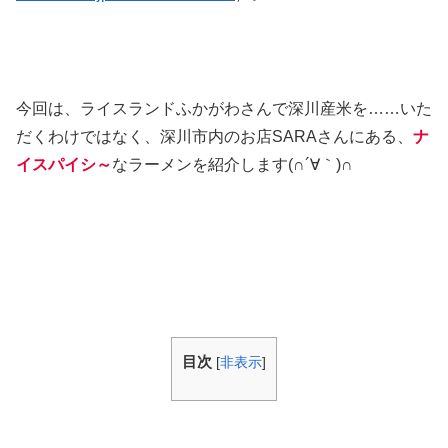
今回は、ライスランドふかがわさんで深川産米を……いた
だくわけではなく、深川市内のお店SARAさんにある、
ナ
イスパイシ～
なラーメンを紹介します(∩´∀｀)∩
目次
[
非表示
]