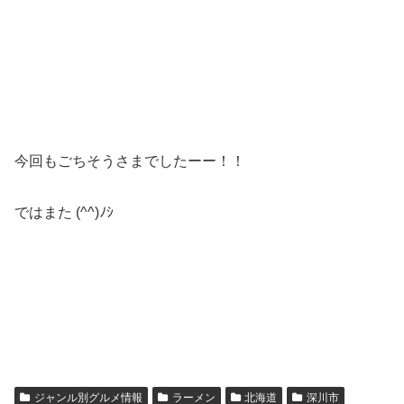
今回もごちそうさまでしたーー！！
ではまた (^^)ﾉｼ
ジャンル別グルメ情報
ラーメン
北海道
深川市