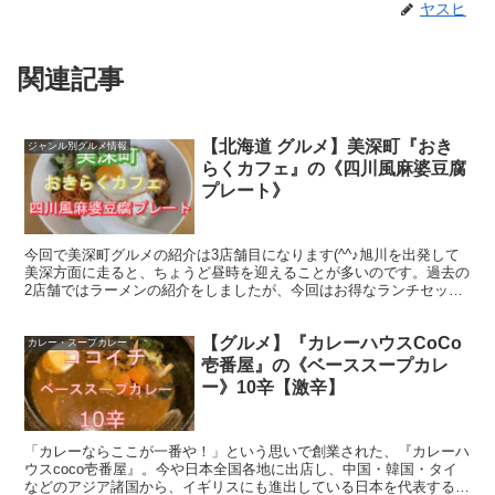
ヤスヒ
関連記事
【北海道 グルメ】美深町『おき
ジャンル別グルメ情報
らくカフェ』の《四川風麻婆豆腐
プレート》
今回で美深町グルメの紹介は3店舗目になります(^^♪旭川を出発して
美深方面に走ると、ちょうど昼時を迎えることが多いのです。過去の
2店舗ではラーメンの紹介をしましたが、今回はお得なランチセット
があったのでコスパ最高の《四川風麻婆豆腐プレート》...
【グルメ】『カレーハウスCoCo
カレー・スープカレー
壱番屋』の《ベーススープカレ
ー》10辛【激辛】
「カレーならここが一番や！」という思いで創業された、『カレーハ
ウスcoco壱番屋』。今や日本全国各地に出店し、中国・韓国・タイ
などのアジア諸国から、イギリスにも進出している日本を代表するカ