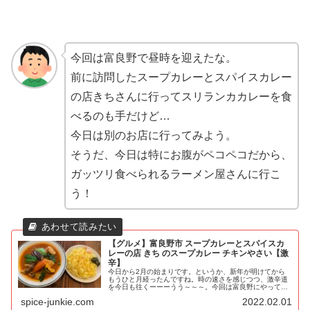
今回は富良野で昼時を迎えたな。
前に訪問したスープカレーとスパイスカレー
の店きちさんに行ってスリランカカレーを食
べるのも手だけど…
今日は別のお店に行ってみよう。
そうだ、今日は特にお腹がペコペコだから、
ガッツリ食べられるラーメン屋さんに行こ
う！
【グルメ】富良野市 スープカレーとスパイスカ
レーの店 きち のスープカレー チキンやさい【激
辛】
今日から2月の始まりです。というか、新年が明けてから
もうひと月経ったんですね。時の速さを感じつつ、激辛道
を今日も往くーーーうう～～～。今回は富良野にやってき
たけど、最低気温が－16℃…なかなか気温が上がってこな
spice-junkie.com
2022.02.01
いなぁ。例年だと2月が一番冷え...