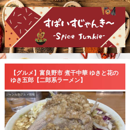
【グルメ】富良野市 煮干中華 ゆきと花の
ゆき五郎【二郎系ラーメン】
ジャンル別グルメ情報