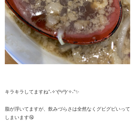
キラキラしてますね°˖✧◝(⁰▿⁰)◜✧˖°✨
脂が浮いてますが、飲みづらさは全然なくグビグビいって
しまいます🤤