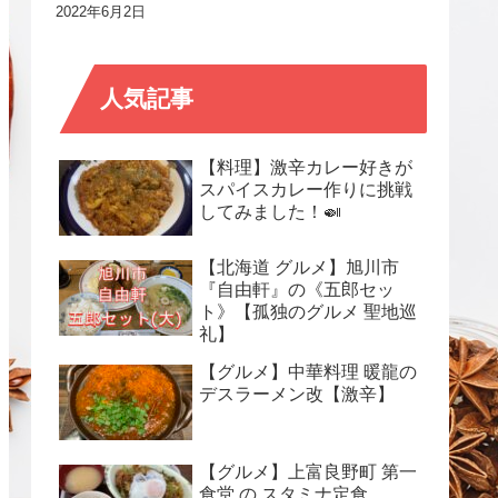
2022年6月2日
人気記事
【料理】激辛カレー好きが
スパイスカレー作りに挑戦
してみました！🍛
【北海道 グルメ】旭川市
『自由軒』の《五郎セッ
ト》【孤独のグルメ 聖地巡
礼】
【グルメ】中華料理 暖龍の
デスラーメン改【激辛】
【グルメ】上富良野町 第一
食堂 の スタミナ定食