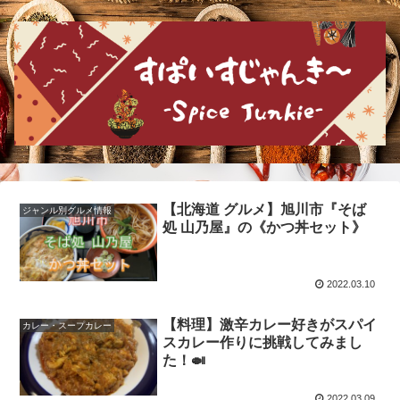
【北海道 グルメ】旭川市『そば
ジャンル別グルメ情報
処 山乃屋』の《かつ丼セット》
2022.03.10
【料理】激辛カレー好きがスパイ
カレー・スープカレー
スカレー作りに挑戦してみまし
た！🍛
2022.03.09