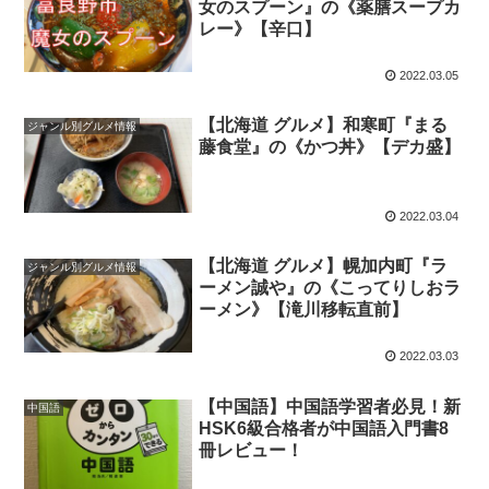
女のスプーン』の《薬膳スープカ
レー》【辛口】
2022.03.05
【北海道 グルメ】和寒町『まる
ジャンル別グルメ情報
藤食堂』の《かつ丼》【デカ盛】
2022.03.04
【北海道 グルメ】幌加内町『ラ
ジャンル別グルメ情報
ーメン誠や』の《こってりしおラ
ーメン》【滝川移転直前】
2022.03.03
【中国語】中国語学習者必見！新
中国語
HSK6級合格者が中国語入門書8
冊レビュー！