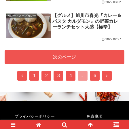
2022.03.02
【グルメ】旭川市春光『カレー＆
カレー・スープカレー
パスタ カルダモン』の野菜カレ
ーランチセット大盛【極辛】
2022.02.27
次のページ
前
次
1
2
3
4
…
6
へ
へ
プライバシーポリシー
免責事項
© 2022 すぱいすじゃんき～.