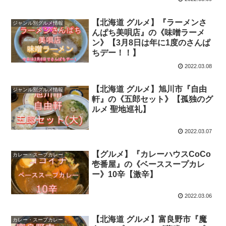
【北海道 グルメ】『ラーメンさ
ジャンル別グルメ情報
んぱち美唄店』の《味噌ラーメ
ン》【3月8日は年に1度のさんぱ
ちデー！！】
2022.03.08
【北海道 グルメ】旭川市『自由
ジャンル別グルメ情報
軒』の《五郎セット》【孤独のグ
ルメ 聖地巡礼】
2022.03.07
【グルメ】『カレーハウスCoCo
カレー・スープカレー
壱番屋』の《ベーススープカレ
ー》10辛【激辛】
2022.03.06
【北海道 グルメ】富良野市『魔
カレー・スープカレー