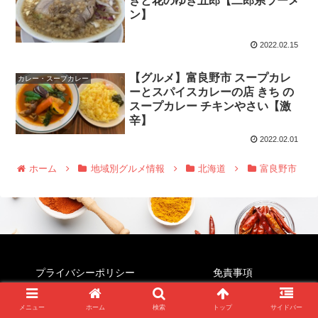
きと花のゆき五郎【二郎系ラーメ
ン】
2022.02.15
【グルメ】富良野市 スープカレ
カレー・スープカレー
ーとスパイスカレーの店 きち の
スープカレー チキンやさい【激
辛】
2022.02.01
ホーム
地域別グルメ情報
北海道
富良野市
プライバシーポリシー
免責事項
© 2022 すぱいすじゃんき～.
メニュー
ホーム
検索
トップ
サイドバー