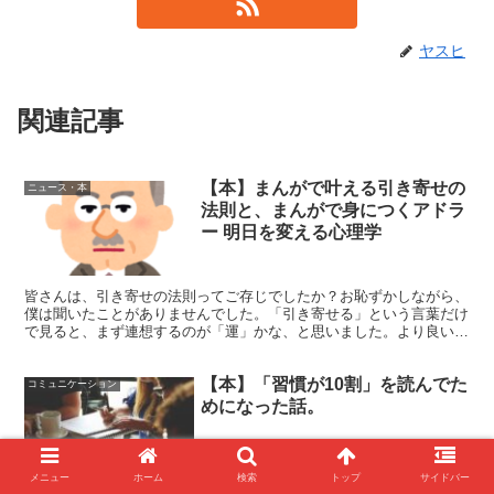
ヤスヒ
関連記事
【本】まんがで叶える引き寄せの
ニュース・本
法則と、まんがで身につくアドラ
ー 明日を変える心理学
皆さんは、引き寄せの法則ってご存じでしたか？お恥ずかしながら、
僕は聞いたことがありませんでした。「引き寄せる」という言葉だけ
で見ると、まず連想するのが「運」かな、と思いました。より良い生
活を送るために、良い運気を引き寄せるーーーそんなことが...
【本】「習慣が10割」を読んでた
コミュニケーション
めになった話。
メニュー
ホーム
検索
トップ
サイドバー
早起きして、軽くジョギングをしてから、家に帰って優雅にモーニン