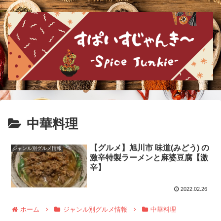
中華料理
【グルメ】旭川市 味道(みどう) の
ジャンル別グルメ情報
激辛特製ラーメンと麻婆豆腐【激
辛】
2022.02.26
ホーム
ジャンル別グルメ情報
中華料理