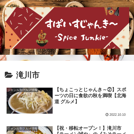
滝川市
【ちょこっとじゃんき～②】スポ
ジャンル別グルメ情報
ーツの日に食欲の秋を満喫【北海
道 グルメ】
2022.10.10
【祝・移転オープン！】滝川市
ジャンル別グルメ情報