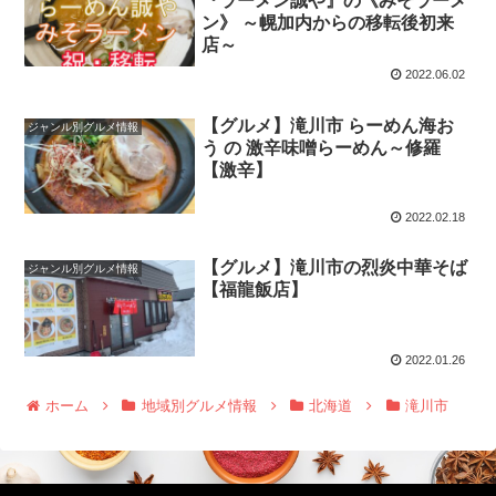
『ラーメン誠や』の《みそラーメ
ン》 ～幌加内からの移転後初来
店～
2022.06.02
【グルメ】滝川市 らーめん海お
ジャンル別グルメ情報
う の 激辛味噌らーめん～修羅
【激辛】
2022.02.18
【グルメ】滝川市の烈炎中華そば
ジャンル別グルメ情報
【福龍飯店】
2022.01.26
ホーム
地域別グルメ情報
北海道
滝川市