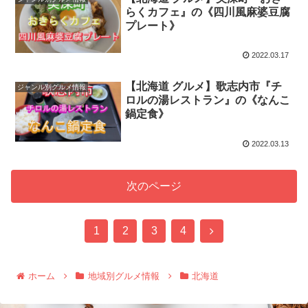
らくカフェ』の《四川風麻婆豆腐
プレート》
2022.03.17
【北海道 グルメ】歌志内市『チ
ジャンル別グルメ情報
ロルの湯レストラン』の《なんこ
鍋定食》
2022.03.13
次のページ
次
1
2
3
4
へ
ホーム
地域別グルメ情報
北海道