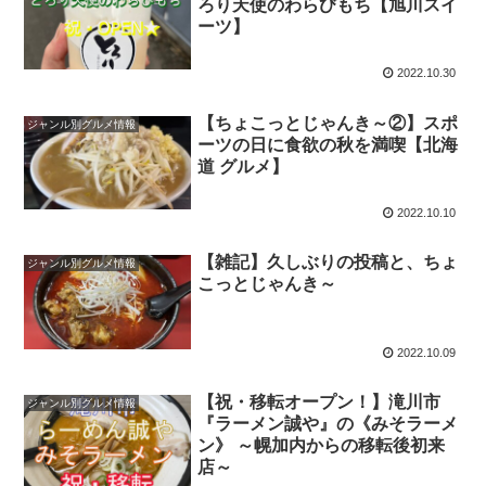
ろり天使のわらびもち【旭川スイ
ーツ】
2022.10.30
【ちょこっとじゃんき～②】スポ
ジャンル別グルメ情報
ーツの日に食欲の秋を満喫【北海
道 グルメ】
2022.10.10
【雑記】久しぶりの投稿と、ちょ
ジャンル別グルメ情報
こっとじゃんき～
2022.10.09
【祝・移転オープン！】滝川市
ジャンル別グルメ情報
『ラーメン誠や』の《みそラーメ
ン》 ～幌加内からの移転後初来
店～