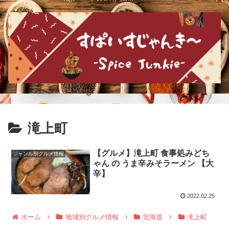
滝上町
【グルメ】滝上町 食事処みどち
ジャンル別グルメ情報
ゃん の うま辛みそラーメン 【大
辛】
2022.02.25
ホーム
地域別グルメ情報
北海道
滝上町