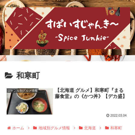
和寒町
【北海道 グルメ】和寒町『まる
ジャンル別グルメ情報
藤食堂』の《かつ丼》【デカ盛】
2022.03.04
ホーム
地域別グルメ情報
北海道
和寒町