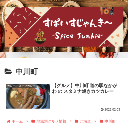
中川町
【グルメ】中川町 道の駅なかが
カレー・スープカレー
わ の スタミナ焼きカツカレー
2022.02.03
ホーム
地域別グルメ情報
北海道
中川町